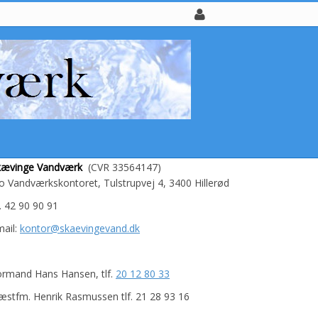
kævinge Vandværk
(CVR 33564147)
o Vandværkskontoret, Tulstrupvej 4, 3400 Hillerød
f. 42 90 90 91
ail:
kontor@skaevingevand.dk
ormand Hans Hansen, tlf.
20 12 80 33
stfm. Henrik Rasmussen tlf. 21 28 93 16