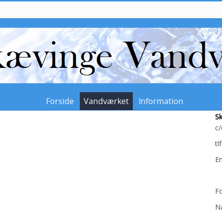
Forside
Vandværket
Information
S
c/
tl
Em
F
Næ