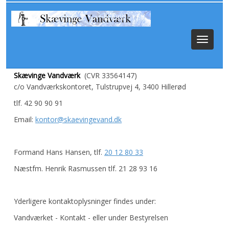
Log ind
Toggle
navigat
Skævinge Vandværk
(CVR 33564147)
c/o Vandværkskontoret, Tulstrupvej 4, 3400 Hillerød
tlf. 42 90 90 91
Email:
kontor@skaevingevand.dk
Formand Hans Hansen, tlf.
20 12 80 33
Næstfm. Henrik Rasmussen tlf. 21 28 93 16
Yderligere kontaktoplysninger findes under:
Vandværket - Kontakt - eller under Bestyrelsen